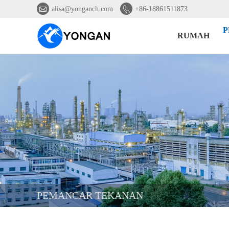


alisa@yonganch.com
+86-18861511873
P
RUMAH
PEMANCAR TEKANAN