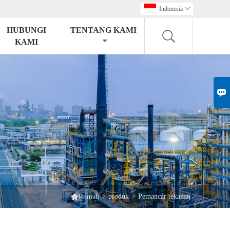
Indonesia

HUBUNGI
TENTANG KAMI
KAMI


>
produk
>
Pemancar tekanan
Rumah