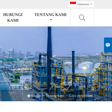
Indonesia

HUBUNGI
TENTANG KAMI
KAMI


>
Tentang kami
>
Gaya perusahaan
Rumah