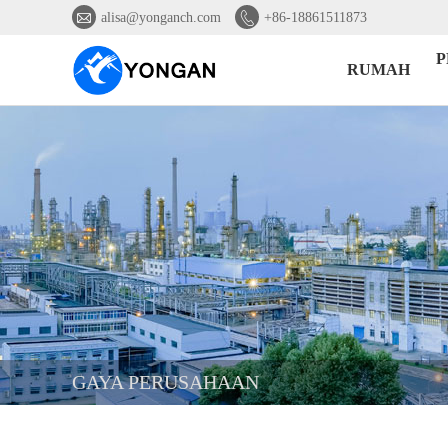


alisa@yonganch.com
+86-18861511873
P
RUMAH
GAYA PERUSAHAAN